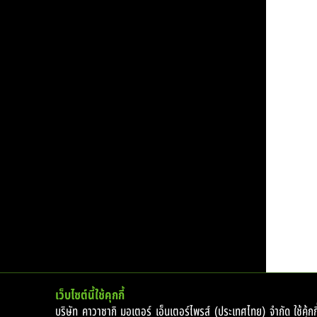
Times Taste @ขอนแก่น
1 กรกฎาคม 2569
ABOUT
CONTACT
CAREERS
RELATED
© 2017 Kawasaki Motors Enterprise (Thailand) Co.,Ltd.
เว็บไซต์นี้ใช้คุกกี้
บริษัท คาวาซากิ มอเตอร์ เอ็นเตอร์ไพรส์ (ประเทศไทย) จำกัด ใช้คุ