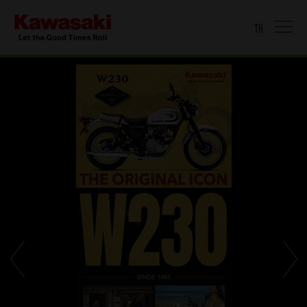
TH
HOME
MOTORCYCLE
WATERCRAFT
ACCESSORIES & APPAREL
PROMOTION
NEWS