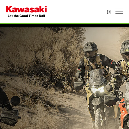
EN
HOME
MOTORCYCLE
WATERCRAFT
ACCESSORIES & APPAREL
PROMOTION
NEWS