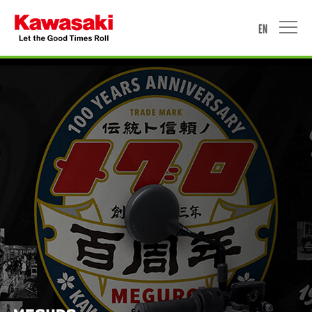
EN
HOME
MOTORCYCLE
WATERCRAFT
ACCESSORIES & APPAREL
PROMOTION
NEWS