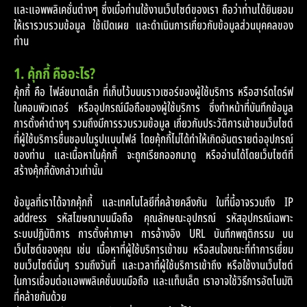
และแอพพลิเคชั่นต่างๆ ซึ่งเมื่อท่านใช้งานเว็บไซต์ของเรา ถือว่าท่านได้ยินยอม
ให้เรารวบรวมข้อมูล ใช้เปิดเผย และดำเนินการเกี่ยวกับข้อมูลส่วนบุคคลของ
LOCATE A DEALER
ท่าน
1. คุ้กกี้ คืออะไร?
SERVICE
คุ้กกี้ คือ ไฟล์ขนาดเล็ก ที่เก็บไว้บนบราวเซอร์ของผู้ใช้บริการ หรือฮาร์ดไดร์ฟ
ในคอมพิวเตอร์ หรืออุปกรณ์มือถือของผู้ใช้บริการ ซึ่งทำหน้าที่บันทึกข้อมูล
SERVICE PACKAGE
การตั้งค่าต่างๆ รวมถึงมีการรวบรวมข้อมูล เกี่ยวกับประวัติการเข้าชมเว็บไซต์
ที่ผู้ใช้บริการชื่นชอบในรูปแบบไฟล์ โดยคุ้กกี้ไม่ได้ทำให้เกิดอันตรายต่ออุปกรณ์
ของท่าน และเนื้อหาในคุ้กกี้ จะถูกเรียกออกมาดู หรืออ่านได้โดยเว็บไซต์ที่
CONTACT
สร้างคุ้กกี้ดังกล่าวเท่านั้น
ข้อมูลที่เราได้จากคุ้กกี้ และเทคโนโลยีที่คล้ายคลึงกัน ในที่นี้อาจรวมถึง IP
address รหัสโฆษณาบนมือถือ คุณลักษณะอุปกรณ์ รหัสอุปกรณ์เฉพาะ
ระบบปฏิบัติการ การตั้งค่าภาษา การอ้างอิง URL บันทึกพฤติกรรม บน
เว็บไซต์ของคุณ เช่น เนื้อหาที่ผู้ใช้บริการเข้าชม หรือสนใจขณะที่ทำการเยี่ยม
ชมเว็บไซต์นั้นๆ รวมถึงวันที่ และเวลาที่ผู้ใช้บริการเข้าถึง หรือใช้งานเว็บไซต์
ในการเชื่อมต่อแอพพลิเคชั่นบนมือถือ และแท็บเล็ต เราอาจใช้วิธีการอัตโนมัติ
ที่คล้ายกันด้วย