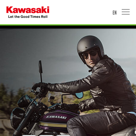
EN
HOME
MOTORCYCLE
WATERCRAFT
ACCESSORIES & APPAREL
PROMOTION
NEWS